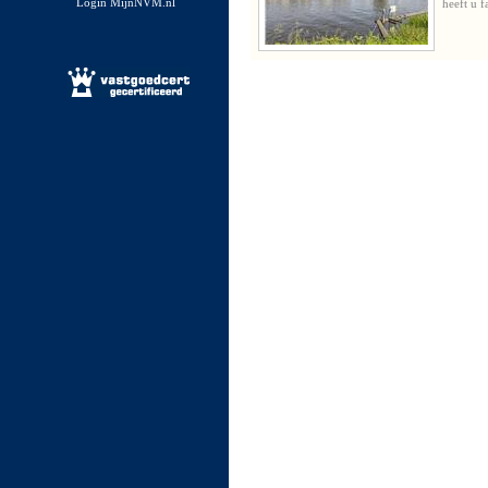
Login MijnNVM.nl
heeft u f