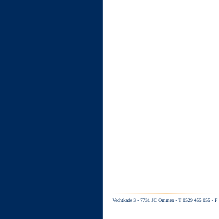
Vechtkade 3 - 7731 JC Ommen - T 0529 455 055 - F